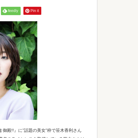
feedly
Pin it
御殿!!』に”話題の美女”枠で笹木香利さん