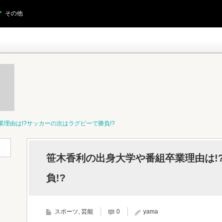
その他
理由は!?サッカーの次はラグビーで勝負!?
笹木香利の出身大学や番組卒業理由は!
負!?
スポーツ
,
芸能
0
yama