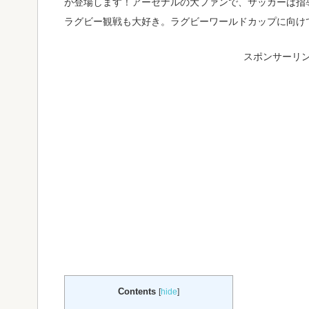
が登場します！アーセナルの大ファンで、サッカーは指
ラグビー観戦も大好き。ラグビーワールドカップに向け
スポンサーリ
Contents
[
hide
]