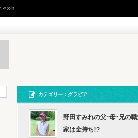
その他
カテゴリー：グラビア
野田すみれの父･母･兄の
家は金持ち!?