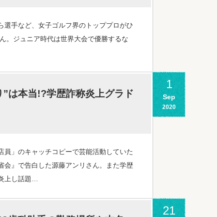
ら選手など、女子ゴルフ界のトッププロがひ
さん。ジュニア時代は世界大会で優勝するな
1
”は本当!?学歴詐称炎上グラド
Sep
2020
店員」のキャッチコピーで芸能活動していた
省会』で告白した源藤アンリさん。また学歴
炎上し話題…
21