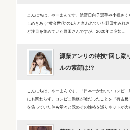
こんにちは、やーまんです。渋野日向子選手や小祝さく
しめきあう”黄金世代”の1人と言われていた野田すみれ
ど注目を集めていた野田さんですが、2020年に突如…
源藤アンリの特技”回し蹴り
ルの素顔は!?
こんにちは、やーまんです。「日本一かわいいコンビニ
にも関わらず、コンビニ勤務が嘘だったことを『有吉反
を偽っていた件も堂々と認めその性格を巡りネットが大