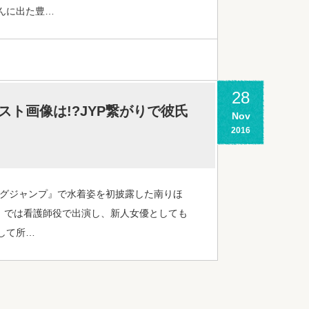
んに出た豊…
28
ト画像は!?JYP繋がりで彼氏
Nov
2016
ングジャンプ』で水着姿を初披露した南りほ
』では看護師役で出演し、新人女優としても
して所…