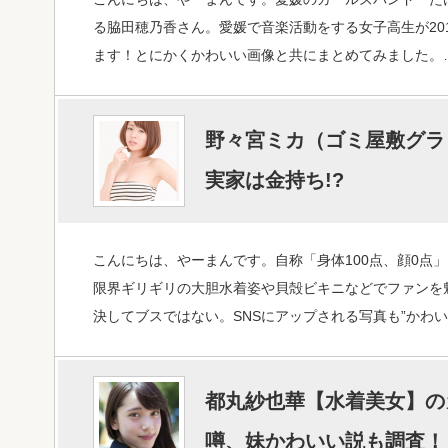
る脇田穂乃香さん。愛媛で音楽活動をする女子高生が20
ます！とにかくかわいい画像と共にまとめてみました。
野々宮ミカ（ゴミ屋敷グラ
実家は金持ち!?
こんにちは、やーまんです。自称「身体100点、顔0点
限界ギリギリの大胆水着姿や貝殻ビキニなどでファンを魅
決してブスではない。SNSにアップされる写真も”かわ
都丸紗也華【水着美女】の
噂、妹かわいい説も調査！