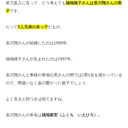
単刀直入に言って、どう考えても
福地桃子さんは哀川翔さんの実
子
です。
だって
5人兄弟の末っ子
だもの。
哀川翔さんが結婚したのは1995年。
福地桃子さんが生まれたのは1997年。
哀川翔さんと奥様の青地公美さんの間では1男1女を授かっている
ので、間違いなく血の繋がった親子でしょう。
よく見ると顔つきは似てますね。
哀川翔さんの本名は
福地家宏（ふくち いえひろ）。