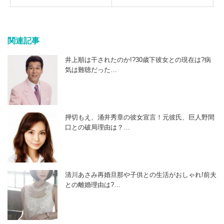
関連記事
井上順は干されたのか!?30歳下彼女との現在は?病
気は難聴だった…
押切もえ、涌井秀章の彼女宣言！元彼氏、巨人野間
口との破局理由は？…
清川あさみ再婚旦那や子供との生活がおしゃれ!前夫
との離婚理由は?…