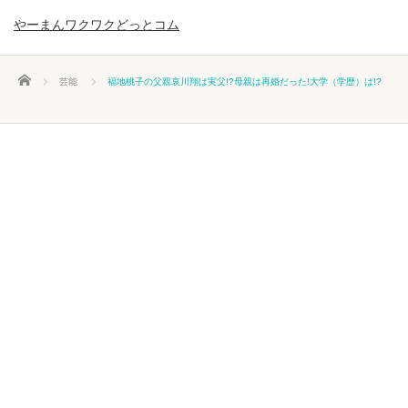
やーまんワクワクどっとコム
ホーム
芸能
福地桃子の父親哀川翔は実父!?母親は再婚だった!大学（学歴）は!?