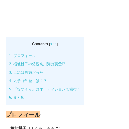
Contents
[
hide
]
1.
プロフィール
2.
福地桃子の父親哀川翔は実父!?
3.
母親は再婚だった！
4.
大学（学歴）は！？
5.
『なつぞら』はオーディションで獲得！
6.
まとめ
プロフィール
福地桃子（ふくち ももこ）