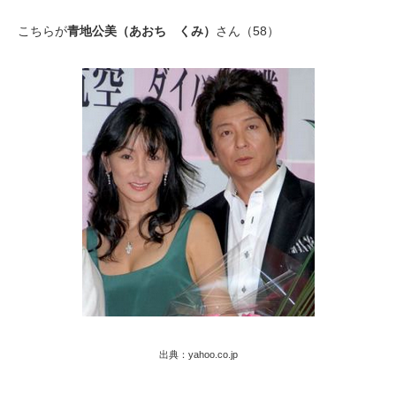
こちらが
青地公美（あおち くみ）
さん（58）
出典：yahoo.co.jp