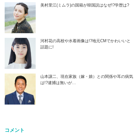
美村里江(ミムラ)の国籍が韓国説はなぜ!?学歴は?
河村花の高校や水着画像は!?地元CMでかわいいと
話題に!
山本譲二、現在家族（嫁・娘）との関係や耳の病気
は!?逮捕は無いが…
コメント