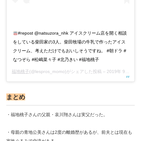
#repost @natsuzora_nhk アイスクリーム店を開く相談
をしている柴田家の3人。柴田牧場の牛乳で作ったアイス
クリーム、考えただけでもおいしそうですね。 #朝ドラ #
なつぞら #松嶋菜々子 #北乃きい #福地桃子
福地桃子
(@lespros_momo)がシェアした投稿 –
2019年 9月月20日午後4時19分PDT
まとめ
・福地桃子さんの父親・哀川翔さんは実父だった。
・母親の青地公美さんは2度の離婚歴があるが、前夫とは現在も