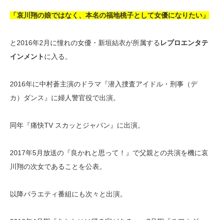
「哀川翔の娘ではなく、本名の福地桃子として女優になりたい」
と2016年2月に憧れの女優・新垣結衣が所属する
レプロエンタテ
インメント
に入る。
2016年に中村蒼主演のドラマ『潜入捜査アイドル・刑事（デ
カ）ダンス』に婦人警官役で出演。
同年『痛快TV スカッとジャパン』に出演。
2017年5月放送の『良かれと思って！』で父親との共演を機に哀
川翔の次女であることを公表。
以降バラエティ番組にも次々と出演。