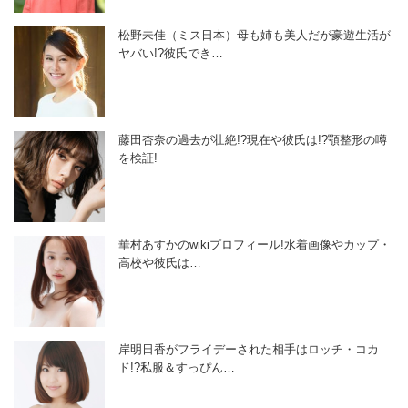
松野未佳（ミス日本）母も姉も美人だが豪遊生活が
ヤバい!?彼氏でき…
藤田杏奈の過去が壮絶!?現在や彼氏は!?顎整形の噂
を検証!
華村あすかのwikiプロフィール!水着画像やカップ・
高校や彼氏は…
岸明日香がフライデーされた相手はロッチ・コカ
ド!?私服＆すっぴん…