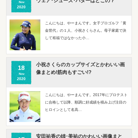
ウェア･シューズ･パターはどこの？
Nov
2020
こんにちは、やーまんです。女子プロゴルフ「黄
金世代」の１人、小祝さくらさん。母子家庭で決
して裕福ではなかった小…
小祝さくらのカップサイズとかわいい画
18
像まとめ!筋肉もすごい!?
Nov
2020
こんにちは、やーまんです。2017年にプロテスト
に合格して以降、順調に好成績を積み上げ注目の
ヒロインとして名高…
安田祐香の姉･美祐のかわいい画像まと