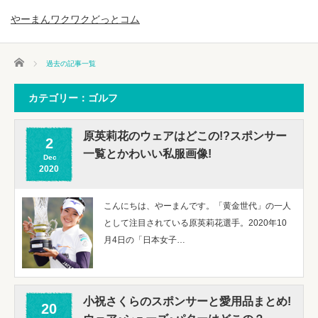
やーまんワクワクどっとコム
ホーム
過去の記事一覧
カテゴリー：ゴルフ
原英莉花のウェアはどこの!?スポンサー
2
一覧とかわいい私服画像!
Dec
2020
こんにちは、やーまんです。「黄金世代」の一人
として注目されている原英莉花選手。2020年10
月4日の「日本女子…
小祝さくらのスポンサーと愛用品まとめ!
20