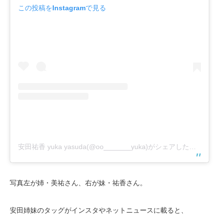
この投稿をInstagramで見る
安田祐香 yuka yasuda(@oo_______yuka)がシェアした投稿
写真左が姉・美祐さん、右が妹・祐香さん。
安田姉妹のタッグがインスタやネットニュースに載ると、