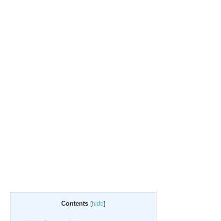
Contents
[
hide
]