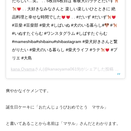
たらしい…笑。 . . 5枚目6枚目は 看板犬のラテとだいず
. . 大好きなみなさんと 楽しい楽しいひとときに 絶
品料理と幸せな時間でした
. . #だいず #だいず
#豆柴 #豆柴部 #柴犬 #しばいぬ #犬のいる暮らし#
#
#いぬすたぐらむ #ワンスタグラム #しばすたぐらむ
#mameshiba#shibainu#shibastagram #柴犬好きさんと繋
がりたい #柴犬のいる暮らし #柴犬ライフ #ラテ
#プ
リエ #大島
kana Oyama
さん(@kanaoyama0619)がシェアした投稿 –
2019
爽やかなイケメンです。
誕生日ケーキに「おたんじょうびおめでとう マサル」
と書いてあることから名前は「マサル」さんだとわかります。