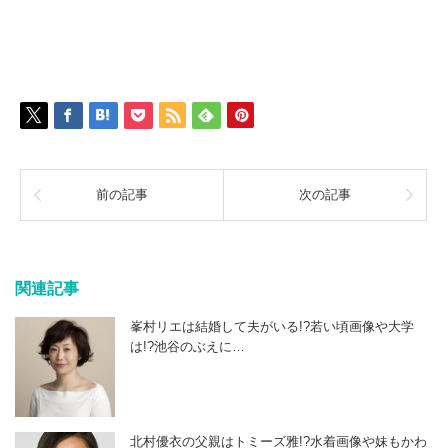
前の記事
次の記事
関連記事
峯村リエは結婚して夫がいる!?若い頃画像や大学
は!?池谷のぶえに…
北村優衣の父親はトミーズ雅!?水着画像や妹もかわ