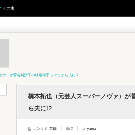
その他
ァ）が菅谷梨沙子の結婚相手!ファンから夫に!?
橋本拓也（元芸人スーパーノヴァ）が菅
ら夫に!?
エンタメ
,
芸能
2
yama