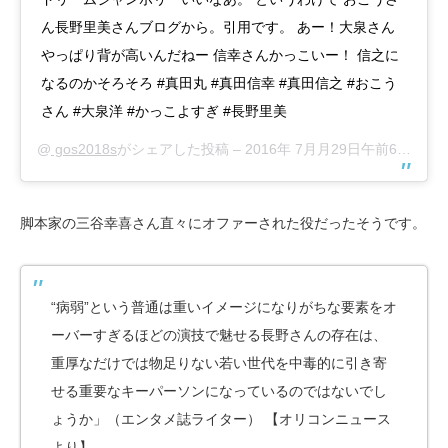
ん長野里美さんブログから。引用です。 あー！大泉さん
やっぱり背が高いんだねー 信幸さんかっこいー！ 信之に
なるのかそろそろ #真田丸 #真田信幸 #真田信之 #おこう
さん #大泉洋 #かっこよすぎ #長野里美
@
gos2018s
がシェアした投稿 –
2016年 7月月29日午前6時58分PDT
脚本家の三谷幸喜さん直々にオファーされた役だったそうです。
“病弱”という普通は重いイメージになりがちな要素をオ
ーバーすぎるほどの演技で魅せる長野さんの存在は、
重厚なだけでは物足りない若い世代を中毒的に引き寄
せる重要なキーパーソンになっているのではないでし
ょうか」（エンタメ誌ライター） 【オリコンニュース
より】