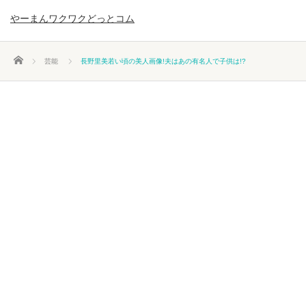
やーまんワクワクどっとコム
ホーム
芸能
長野里美若い頃の美人画像!夫はあの有名人で子供は!?