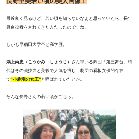
長野里美若い頃の美人画像！
最近良く見るけど、若い頃を知らないなぁと思っていたら、長年
舞台役者をされてきた方だったのですね。
しかも早稲田大学卒と高学歴。
鴻上尚史（こうかみ しょうじ）
さん率いる劇団「第三舞台」時
代はその演技力と美貌で人気を博し、劇団の看板女優的存在
で
”小劇場の女王”
と呼ばれていたとか。
そんな長野さんの若い頃がこちら。