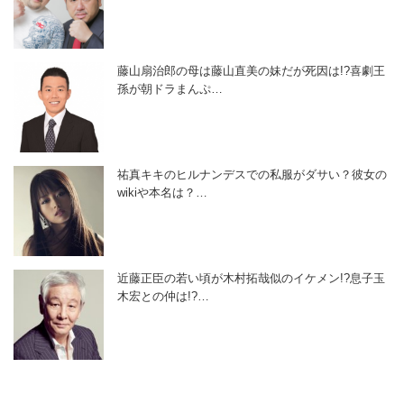
藤山扇治郎の母は藤山直美の妹だが死因は!?喜劇王
孫が朝ドラまんぷ…
祐真キキのヒルナンデスでの私服がダサい？彼女の
wikiや本名は？…
近藤正臣の若い頃が木村拓哉似のイケメン!?息子玉
木宏との仲は!?…