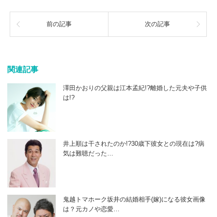
前の記事
次の記事
関連記事
澤田かおりの父親は江本孟紀!?離婚した元夫や子供
は!?
井上順は干されたのか!?30歳下彼女との現在は?病
気は難聴だった…
鬼越トマホーク坂井の結婚相手(嫁)になる彼女画像
は？元カノや恋愛…