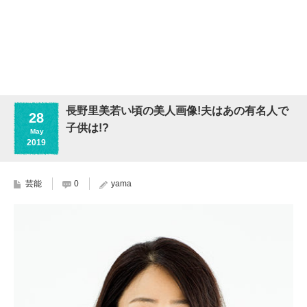
長野里美若い頃の美人画像!夫はあの有名人で
28
子供は!?
May
2019
芸能
0
yama