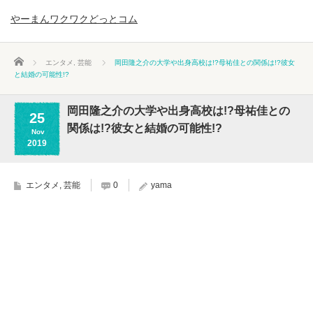
やーまんワクワクどっとコム
ホーム
エンタメ
,
芸能
岡田隆之介の大学や出身高校は!?母祐佳との関係は!?彼女
と結婚の可能性!?
岡田隆之介の大学や出身高校は!?母祐佳との
25
関係は!?彼女と結婚の可能性!?
Nov
2019
エンタメ
,
芸能
0
yama