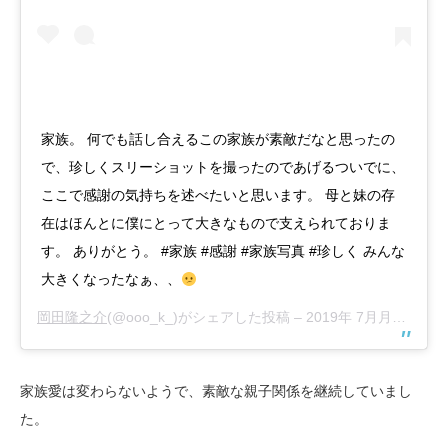
家族。 何でも話し合えるこの家族が素敵だなと思ったの
で、珍しくスリーショットを撮ったのであげるついでに、
ここで感謝の気持ちを述べたいと思います。 母と妹の存
在はほんとに僕にとって大きなもので支えられておりま
す。 ありがとう。 #家族 #感謝 #家族写真 #珍しく みんな
大きくなったなぁ、、
岡田隆之介
(@ooo_k_)がシェアした投稿 –
2019年 7月月6日午前5時17分PDT
家族愛は変わらないようで、素敵な親子関係を継続していまし
た。