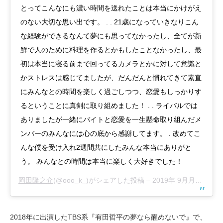
とってこんなにも濃い時間を送れたことは本当にかけがえ
のない大切な思い出です。 . . 21歳になっていきなりこん
な経験ができるなんて夢にも思ってなかったし、全てが新
鮮で人のために料理を作るとかもしたことなかったし、最
初は本当に寝る前まで回ってるカメラとかに対して意識と
かストレスは感じてましたが、だんだんと慣れてきて素直
にみんなとの時間を楽しく過ごしつつ、恋愛もしっかりす
るということに真剣に取り組めました！ . . ライバルでは
ありましたが一緒にバイトと恋愛を一生懸命取り組んだメ
ンバーのみんなには心の底から感謝してます。 . 改めてこ
んな僕を受け入れ2週間共にしたみんな本当にありがと
う。 みんなとの時間は本当に楽しく大好きでした！
岡田隆之介
(@ooo_k_)がシェアした投稿 –
2019年 9月月1日午前3時53分PDT
2018年に出演したTBS系『有田哲平の夢なら醒めないで』で、