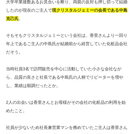
大学卒業後数あるお見合いを断り、両親の反対も押し切って結婚
したのが現在のご主人で
現クリスタルジェミーの会長である中島
克己氏
。
そもそもクリスタルジェミーという会社は、香里さんより一回り
年上であるご主人の中島氏が結婚前から経営していた化粧品会社
だそう。
当時社員3名で訪問販売を中心に活動していた小さな会社なが
ら、品質の良さと社長である中島氏の人柄でリピーターを増や
し、業績は順調だったとか。
2人の出会いは香里さんとお母様がその会社の化粧品の利用を始
めたこと。
社員が少ないため社長兼営業マンを務めていたご主人は香里さん