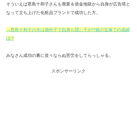
そういえば君島十和子さんも廃業＆借金地獄から自身が広告塔と
なって立ち上げた化粧品ブランドで成功した方。
→君島十和子の夫は婚外子で自身も隠し子が!?娘の宝塚での成績
は!?
みなさん成功の裏に並々ならぬ苦労をしてらっしゃる。
スポンサーリンク