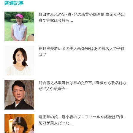
関連記事
野田すみれの父･母･兄の職業や顔画像!白金女子出
身で実家は金持ち…
長野里美若い頃の美人画像!夫はあの有名人で子供
は!?
河合雪之丞歌舞伎は辞めた!?市川春猿から改名はな
ぜ!?父や結婚子…
堺正章の娘・堺小春のプロフィールや経歴は!?姉・
菊乃が美人だった…