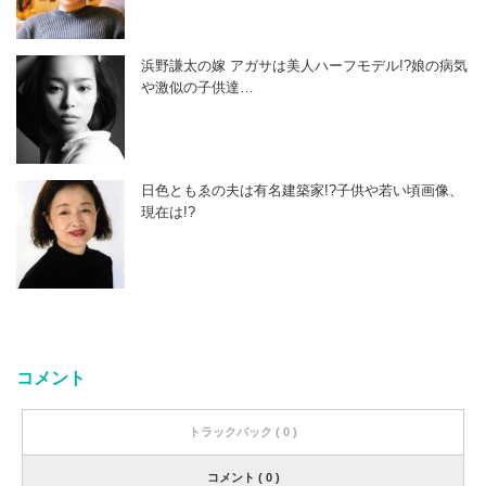
浜野謙太の嫁 アガサは美人ハーフモデル!?娘の病気
や激似の子供達…
日色ともゑの夫は有名建築家!?子供や若い頃画像、
現在は!?
コメント
トラックバック ( 0 )
コメント ( 0 )