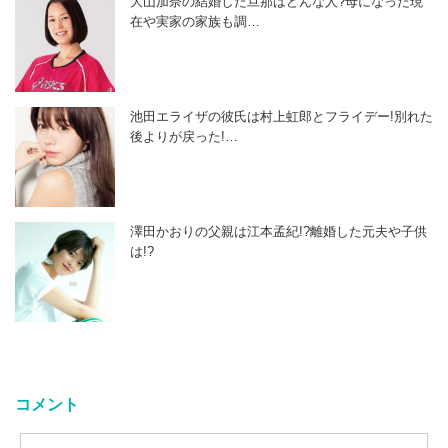
大山加奈の結婚した旦那はどんな人?母になった現
在や実家の家族も調…
池田エライザの彼氏は村上虹郎とフライデー!別れた
後よりが戻った!…
澤田かおりの父親は江本孟紀!?離婚した元夫や子供
は!?
コメント