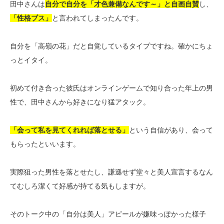
田中さんは
自分で自分を「才色兼備なんです～」と自画自賛
し、
「性格ブス」
と言われてしまったんです。
自分を「高嶺の花」だと自覚しているタイプですね。確かにちょ
っとイタイ。
初めて付き合った彼氏はオンラインゲームで知り合った年上の男
性で、田中さんから好きになり猛アタック。
「会って私を見てくれれば落とせる」
という自信があり、会って
もらったといいます。
実際狙った男性を落とせたし、謙遜せず堂々と美人宣言するなん
てむしろ潔くて好感が持てる気もしますが。
そのトーク中の「自分は美人」アピールが嫌味っぽかった様子