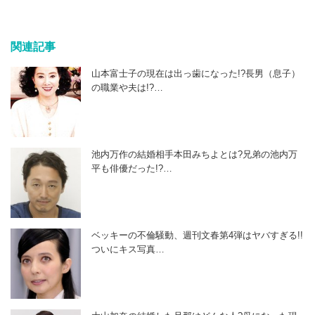
関連記事
山本富士子の現在は出っ歯になった!?長男（息子）
の職業や夫は!?…
池内万作の結婚相手本田みちよとは?兄弟の池内万
平も俳優だった!?…
ベッキーの不倫騒動、週刊文春第4弾はヤバすぎる!!
ついにキス写真…