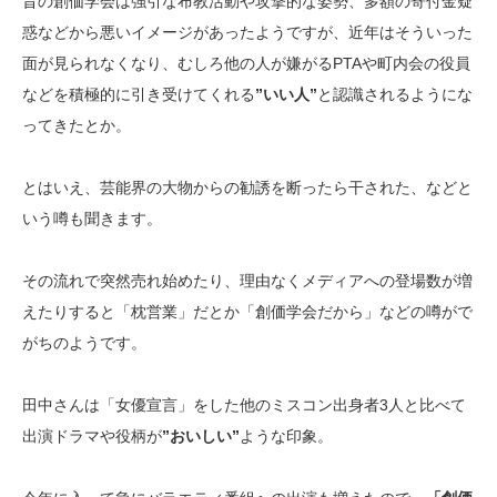
昔の創価学会は強引な布教活動や攻撃的な姿勢、多額の寄付金疑
惑などから悪いイメージがあったようですが、近年はそういった
面が見られなくなり、むしろ他の人が嫌がるPTAや町内会の役員
などを積極的に引き受けてくれる
”いい人”
と認識されるようにな
ってきたとか。
とはいえ、芸能界の大物からの勧誘を断ったら干された、などと
いう噂も聞きます。
その流れで突然売れ始めたり、理由なくメディアへの登場数が増
えたりすると「枕営業」だとか「創価学会だから」などの噂がで
がちのようです。
田中さんは「女優宣言」をした他のミスコン出身者3人と比べて
出演ドラマや役柄が
”おいしい”
ような印象。