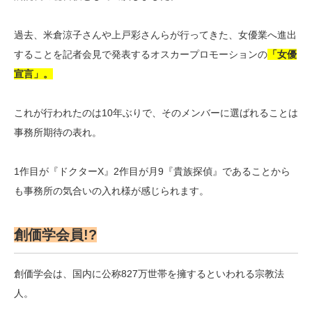
過去、米倉涼子さんや上戸彩さんらが行ってきた、女優業へ進出
することを記者会見で発表するオスカープロモーションの
「女優
宣言」。
これが行われたのは10年ぶりで、そのメンバーに選ばれることは
事務所期待の表れ。
1作目が『ドクターX』2作目が月9『貴族探偵』であることから
も事務所の気合いの入れ様が感じられます。
創価学会員!?
創価学会は、国内に公称827万世帯を擁するといわれる宗教法
人。