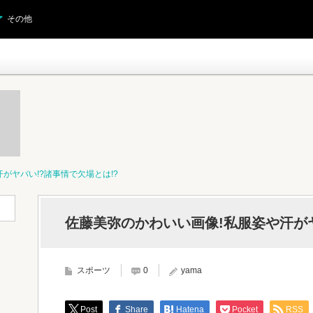
その他
がヤバい!?諸事情で欠場とは!?
佐藤美弥のかわいい画像!私服姿や汗がヤ
スポーツ
0
yama
Post
Share
Hatena
Pocket
RSS