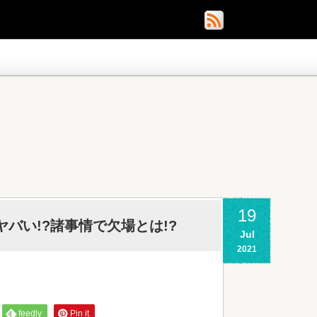
19
バい!?諸事情で欠場とは!?
Jul
2021
feedly
Pin it