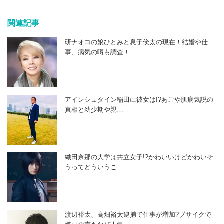
関連記事
研ナオコの娘ひとみと息子倹太の現在！結婚や仕
事、病気の噂も調査！…
アインシュタイン稲田に彼女は!?あごや肌病気説の
真相と幼少期や親…
織田奈那の大学は共立女子!?かわいいけどかわいそ
うってどういうこ…
渡辺裕太、高畑裕太逮捕で仕事が増加?ブサイクで