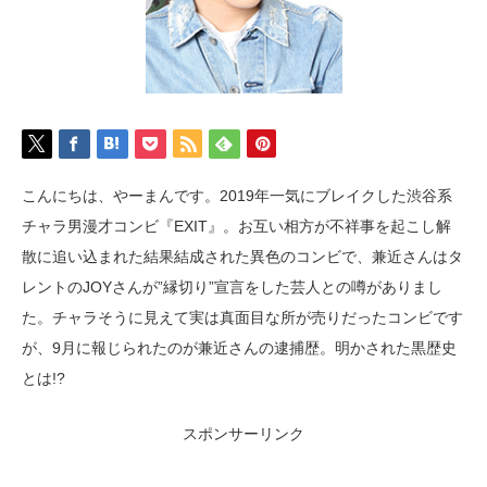
こんにちは、やーまんです。2019年一気にブレイクした渋谷系
チャラ男漫才コンビ『EXIT』。お互い相方が不祥事を起こし解
散に追い込まれた結果結成された異色のコンビで、兼近さんはタ
レントのJOYさんが”縁切り”宣言をした芸人との噂がありまし
た。チャラそうに見えて実は真面目な所が売りだったコンビです
が、9月に報じられたのが兼近さんの逮捕歴。明かされた黒歴史
とは!?
スポンサーリンク