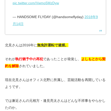
pic.twitter.com/Vwmo5MzDyw
— HANDSOME FLYDAY (@handsomeflyday)
2018年9
月14日
北見さんは2016年に
無免許運転で逮捕。
それが
執行猶予中の再犯
であったことが発覚し、
よしもとから契
約を解除
されていました。
現在北見さんはオフィス北野に所属し、芸能活動を再開している
ようです。
では兼近さんの元相方・逢見亮太さんはどんな不祥事をやらかし
たのか。