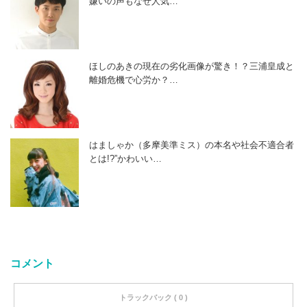
嫌いの声もなぜ人気…
ほしのあきの現在の劣化画像が驚き！？三浦皇成と
離婚危機で心労か？…
はましゃか（多摩美準ミス）の本名や社会不適合者
とは!?”かわいい…
コメント
トラックバック ( 0 )