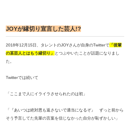
JOYが縁切り宣言した芸人!?
2018年12月15日、タレントのJOYさんが自身のTwitterで
「後輩
の某芸人とはもう縁切り」
とつぶやいたことが話題になりまし
た。
Twitterでは続いて
「ここまで人にイライラさせられたのは初」
「『あいつは絶対恩も返さないで適当になるぞ』 ずっと前から
そう予言してた先輩の言葉を信じなかった自分が恥ずかしい」