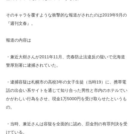
そのキャラを覆すような衝撃的な報道がされたのは2019年9月の
『週刊文春』。
報道の内容は
・兼近大樹さんが2011年11月、売春防止法違反の疑いで北海道
警厚別署に逮捕されていた。
・逮捕容疑は札幌市の高校3年の女子生徒（当時19）に、携帯電
話の出会い系サイトを通じて知り合った男性と市内のホテルでい
かがわしい行為をさせ、現金1万5000円を受け取らせたというも
の。
・当時、兼近さんは容疑を全面的に認め、罰金刑の有罪判決を受
けている。