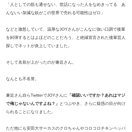
「人としての筋も通せない、世話になった人をなめきってる あ
んないい加減な奴がこの世界で売れる可能性はゼロ」
などと激怒していて、温厚なJOYさんがこんなに強い口調で後輩
を糾弾するとはよほどのことだろう、と絶縁宣言された後輩芸人
探しでネットが炎上していました。
そして名前が上がったのが兼近さん。
なんとも不名誉。
兼近さん自らTwitterでJOYさんに
「確認いいですか？あれはマジ
で俺じゃないんですよね？」
とつぶやき、さらに疑惑の目が向け
られることになりました。
ただ他にも安田大サーカスのクロちゃんやコロコロチキンペッパ