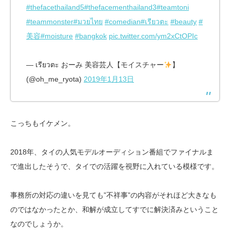
#thefacethailand5
#thefacementhailand3
#teamtoni
#teammonster
#มวยไทย
#comedian
#เรียวตะ
#beauty
#
美容
#moisture
#bangkok
pic.twitter.com/ym2xCtOPIc
— เรียวตะ おーみ 美容芸人【モイスチャー
】
(@oh_me_ryota)
2019年1月13日
こっちもイケメン。
2018年、タイの人気モデルオーディション番組でファイナルま
で進出したそうで、タイでの活躍を視野に入れている模様です。
事務所の対応の違いを見ても”不祥事”の内容がそれほど大きなも
のではなかったとか、和解が成立してすでに解決済みということ
なのでしょうか。