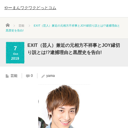
やーまんワクワクどっとコム
ホーム
芸能
EXIT（芸人）兼近の元相方不祥事とJOY縁切り説とは!?逮捕理由と
黒歴史を告白!
EXIT（芸人）兼近の元相方不祥事とJOY縁切
7
り説とは!?逮捕理由と黒歴史を告白!
Oct
2019
芸能
0
yama