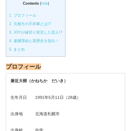
Contents
[
hide
]
1.
プロフィール
2.
元相方の不祥事とは!?
3.
JOYが縁切り宣言した芸人!?
4.
逮捕理由と黒歴史を告白！
5.
まとめ
プロフィール
兼近大樹（かねちか だいき）
生年月日 1991年5月11日（28歳）
出身地 北海道札幌市
出身校 中学