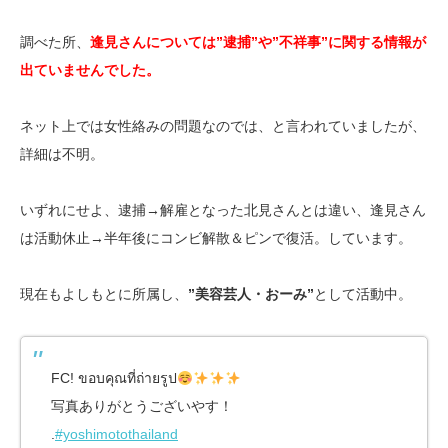
調べた所、
逢見さんについては”逮捕”や”不祥事”に関する情報が
出ていませんでした。
ネット上では女性絡みの問題なのでは、と言われていましたが、
詳細は不明。
いずれにせよ、逮捕→解雇となった北見さんとは違い、逢見さん
は活動休止→半年後にコンビ解散＆ピンで復活。しています。
現在もよしもとに所属し、
”美容芸人・おーみ”
として活動中。
FC! ขอบคุณที่ถ่ายรูป
写真ありがとうございやす！
.
#yoshimotothailand