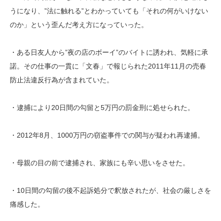
うになり、”法に触れる”とわかっていても「それの何がいけない
のか」という歪んだ考え方になっていった。
・ある日友人から”夜の店のボーイ”のバイトに誘われ、気軽に承
諾。その仕事の一貫に「文春」で報じられた2011年11月の売春
防止法違反行為が含まれていた。
・逮捕により20日間の勾留と5万円の罰金刑に処せられた。
・2012年8月、1000万円の窃盗事件での関与が疑われ再逮捕。
・母親の目の前で逮捕され、家族にも辛い思いをさせた。
・10日間の勾留の後不起訴処分で釈放されたが、社会の厳しさを
痛感した。