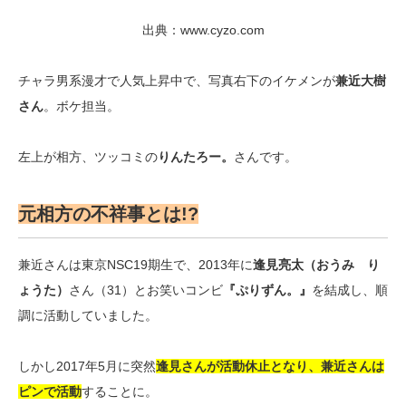
出典：www.cyzo.com
チャラ男系漫才で人気上昇中で、写真右下のイケメンが
兼近大樹
さん
。ボケ担当。
左上が相方、ツッコミの
りんたろー。
さんです。
元相方の不祥事とは!?
兼近さんは東京NSC19期生で、2013年に
逢見亮太（おうみ り
ょうた）
さん（31）とお笑いコンビ
『ぷりずん。』
を結成し、順
調に活動していました。
しかし2017年5月に突然
逢見さんが活動休止となり、兼近さんは
ピンで活動
することに。