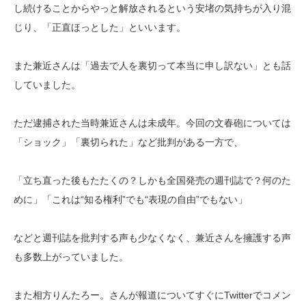
し続けることからやっと解放されるという安堵の気持ちが入り混
じり、「正直ほっとした」といいます。
また兼近さんは「過去で人を裏切って本当に申し訳ない」とも話
していました。
ただ逮捕された当時兼近さんは未成年。今回の文春砲については
「ショック」「裏切られた」など批判がある一方で、
「立ち直った後もたたくの？しかも全国発売の週刊誌で？何のた
めに」「これは“知る権利”でも“表現の自由”でもない」
などと週刊誌を批判する声も少なくなく、兼近さんを擁護する声
も多数上がっていました。
また相方りんたろー。さんが報道についてすぐにTwitterでコメン