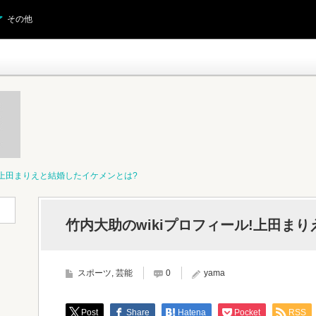
その他
ル!上田まりえと結婚したイケメンとは?
竹内大助のwikiプロフィール!上田ま
スポーツ
,
芸能
0
yama
Post
Share
Hatena
Pocket
RSS