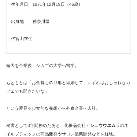
生年月日 1971年12月19日（46歳）
出身地 神奈川県
代官山在住
短大を卒業後、シカゴの大学へ留学。
もともとは「お金持ちの旦那と結婚して、いずれはおしゃれなカ
フェでも開きたいな」
という夢見る少女的な発想から外食企業へ入社。
秘書として3年間務めたあと、化粧品会社・
シュウウエムラ
のネ
イルブティックの商品開発やサロン業態開発などを経験。