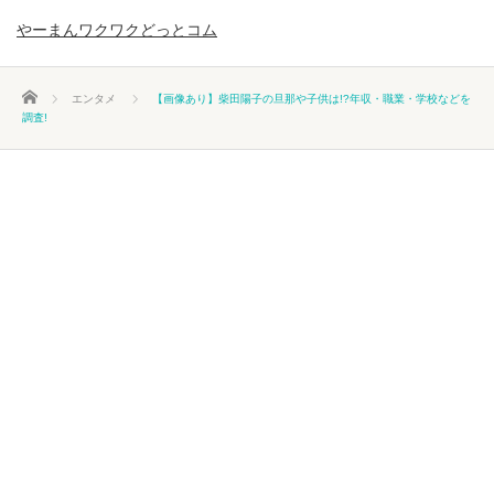
やーまんワクワクどっとコム
ホーム
エンタメ
【画像あり】柴田陽子の旦那や子供は!?年収・職業・学校などを
調査!