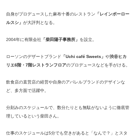
自身がプロデュースした麻布十番のレストラン
「レインボーロー
ルスシ」
が大評判となる。
2004年に有限会社
「柴田陽子事務所」
を設立。
ローソンのデザートブランド
「Uchi café Sweets」
や
渋谷ヒカ
リエ6階・7階レストランフロア
のプロデュースなどを手がける。
飲食店の直営店の経営や自身のアパレルブランドのデザインな
ど、多方面で活躍中。
分刻みのスケジュールで、数分たりとも無駄がないように徹底管
理しているという柴田さん。
仕事のスケジュールは5分でも空きがあると「なんで？」とスタ