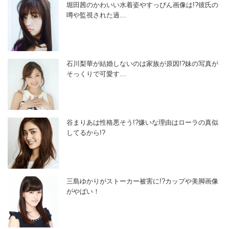
堀田茜のかわいい水着姿やすっぴん画像は!?彼氏の
噂や監視された過…
石川梨華が結婚しないのは家族が原因!?妹の写真が
そっくりで可愛す…
谷まりあは性格悪そう!?嫌いな理由はローラの真似
してるから!?
三島ゆかりがストーカー被害に!?カップや美脚画像
がやばい！