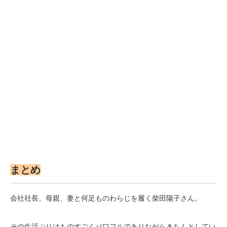
まとめ
会社社長、母親、妻と何足ものわらじを履く柴田陽子さん。
その生活ぶりはものすごくパワフルでありながらきちんとしてい