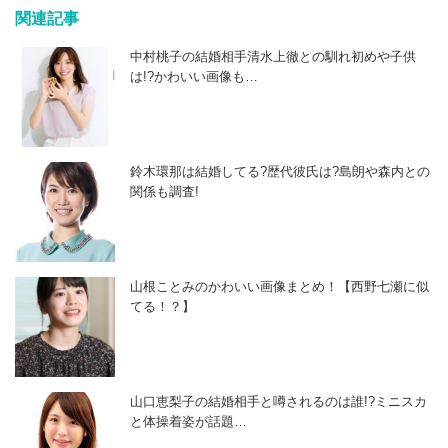
関連記事
中村桃子の結婚相手清水上徹との馴れ初めや子供
は!?かわいい画像も…
鈴木環那は結婚してる?歴代彼氏は?島朗や森内との
関係も調査!
山根ことみのかわいい画像まとめ！【西野七瀬に似
てる！？】
山口恵梨子の結婚相手と噂されるのは誰!?ミニスカ
と体操着姿が話題…