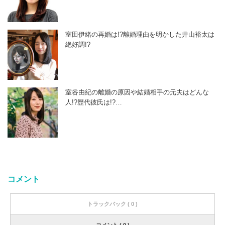
室田伊緒の再婚は!?離婚理由を明かした井山裕太は
絶好調!?
室谷由紀の離婚の原因や結婚相手の元夫はどんな
人!?歴代彼氏は!?…
コメント
トラックバック ( 0 )