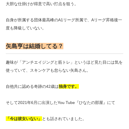
大胆な仕掛けが得意で高い打点を狙う。
自身が所属する団体最高峰のA1リーグ所属で、Aリーグ昇格後一
度も降級していない。
矢島亨は結婚してる？
趣味が「アンチエイジングと筋トレ」というほど見た目には気を
使っていて、スキンケアも怠らない矢島さん。
自他共に認める奇跡の42歳は
独身です。
そして2021年6月に出演したYou Tube『ひなたの部屋』にて
「今は彼女いない」
とも話されていました。