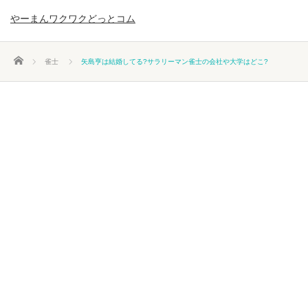
やーまんワクワクどっとコム
ホーム
雀士
矢島亨は結婚してる?サラリーマン雀士の会社や大学はどこ?