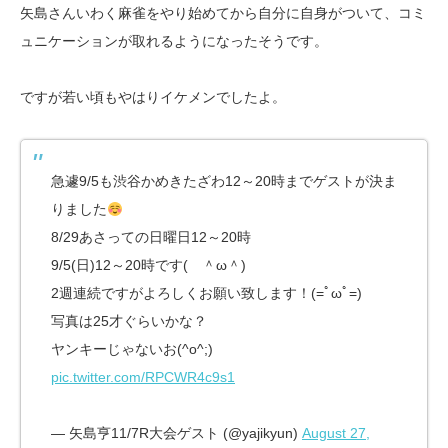
矢島さんいわく麻雀をやり始めてから自分に自身がついて、コミ
ュニケーションが取れるようになったそうです。
ですが若い頃もやはりイケメンでしたよ。
急遽9/5も渋谷かめきたざわ12～20時までゲストが決ま
りました
8/29あさっての日曜日12～20時
9/5(日)12～20時です( ＾ω＾)
2週連続ですがよろしくお願い致します！(=ﾟωﾟ=)
写真は25才ぐらいかな？
ヤンキーじゃないお(^o^;)
pic.twitter.com/RPCWR4c9s1
— 矢島亨11/7R大会ゲスト (@yajikyun)
August 27,