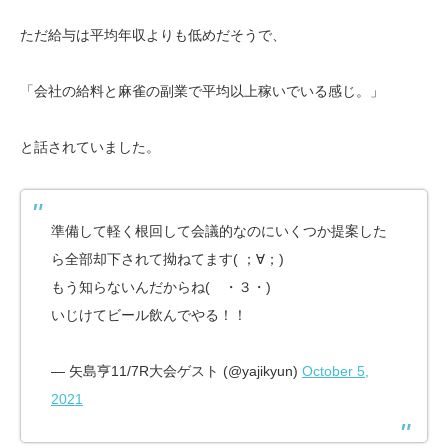
ただ給与は平均年収よりも低めだそうで、
「会社の給料と麻雀の副業で平均以上稼いでいる感じ。」
と話されていました。
準備して軽く根回して会議的なのにいくつか提案した
ら全部却下されて拗ねてます( ；∀；)
もう知らないんだからね( ・３・)
いじけてビール飲んでやる！！
— 矢島亨11/7R大会ゲスト (@yajikyun)
October 5,
2021