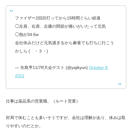
ファイザー2回目打ってから15時間ぐらい経過
◯左肩、右肩、左膝の関節が痛いがいたって元気
◯熱が34.6w
会社休みだけど元気過ぎるから麻雀でも打ちに行こう
かしら ( ・３・)
— 矢島亨11/7R大会ゲスト (@yajikyun)
October 8,
2021
仕事は薬品系の営業職。（ルート営業）
対局で休むことも多いそうですが、会社は理解があり、休みは取
りやすいのだとか。