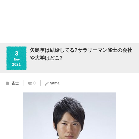
矢島亨は結婚してる?サラリーマン雀士の会社
3
や大学はどこ?
Nov
2021
雀士
0
yama