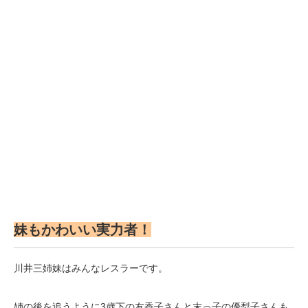
妹もかわいい実力者！
川井三姉妹はみんなレスラーです。
姉の後を追うように3歳下の友香子さんと末っ子の優梨子さんも