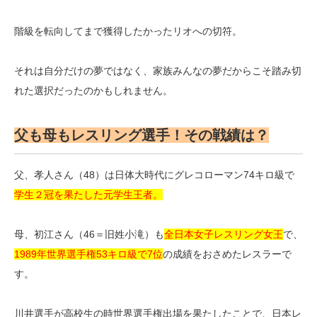
階級を転向してまで獲得したかったリオへの切符。
それは自分だけの夢ではなく、家族みんなの夢だからこそ踏み切
れた選択だったのかもしれません。
父も母もレスリング選手！その戦績は？
父、孝人さん（48）は日体大時代にグレコローマン74キロ級で
学生２冠を果たした元学生王者。
母、初江さん（46＝旧姓小滝）も
全日本女子レスリング女王
で、
1989年世界選手権53キロ級で7位
の成績をおさめたレスラーで
す。
川井選手が高校生の時世界選手権出場を果たしたことで、日本レ