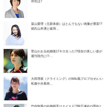
存在は?
畠山愛理（元新体操）はとんでもない画像が豊富!?
彼氏山本湧と破局…
菅山かおる結婚後17キロ太った!?現在の美しい姿が
週刊現代に!?…
大田理裟（クライミング）のWiki風プロフ!かわいい
私服や水着画…
竹内智香の結婚相手はスイス人!?卵子凍結の理由と