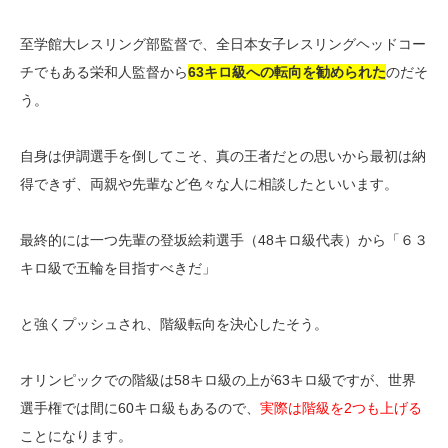
至学館大レスリング部監督で、全日本女子レスリングヘッドコー
チでもある栄和人監督から
63キロ級への転向を勧められた
のだそ
う。
自身は伊調選手を倒してこそ、真の王者だとの思いから最初は納
得できず、両親や先輩など色々な人に相談したといいます。
最終的には一つ先輩の登坂絵莉選手（48キロ級代表）から「６３
キロ級で五輪を目指すべきだ」
と強くプッシュされ、階級転向を決心したそう。
オリンピックでの階級は58キロ級の上が63キロ級ですが、世界
選手権では間に60キロ級もあるので、
実際は階級を2つも上げる
ことになります。