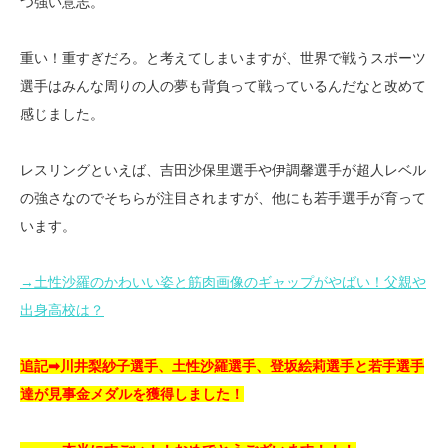
つ強い意志。
重い！重すぎだろ。と考えてしまいますが、世界で戦うスポーツ
選手はみんな周りの人の夢も背負って戦っているんだなと改めて
感じました。
レスリングといえば、吉田沙保里選手や伊調馨選手が超人レベル
の強さなのでそちらが注目されますが、他にも若手選手が育って
います。
→土性沙羅のかわいい姿と筋肉画像のギャップがやばい！父親や
出身高校は？
追記➡川井梨紗子選手、土性沙羅選手、登坂絵莉選手と若手選手
達が見事金メダルを獲得しました！