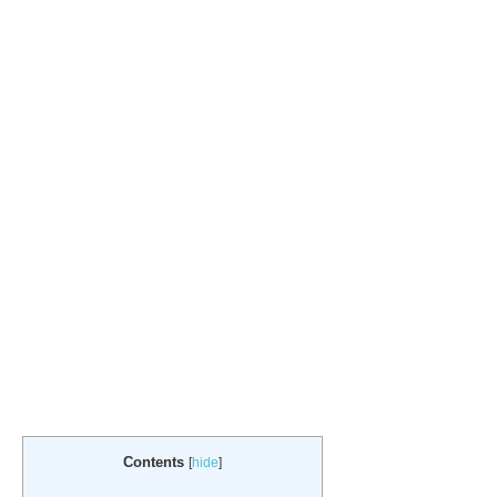
Contents
[
hide
]