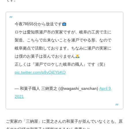
今夜7時55分から放送です
ロケは愛知県瀬戸市の実家ですが、岐阜の工房で主に
製造。こちらで出来ないことを瀬戸でやる形。なので
岐阜拠点で活動しております。ちなみに瀬戸の実家に
は僕のお菓子は並んでおりません
正しくは『瀬戸でロケした岐阜の職人』です（笑）
pic.twitter.com/p8vOjEYbKO
— 和菓子職人 三納寛之 (@wagashi_sanchan)
April 9,
2021
ご実家の「三納屋」に寛之さんの和菓子が並んでいなくとも、原