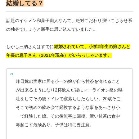
結婚してる？
話題のイケメン和菓子職人なんて、絶対こだわり強いこじらせ系
の独身でしょうと勝手に思い込んでいました。
しかし三納さんはすでに
結婚されていて、小学2年生の娘さんと
年長の息子さん（2021年現在）がいらっしゃいます。
昨日嫁の実家に居る小一の娘が自ら甘茶を淹れること
が出来るようになり2杯飲んだ後にマーライオン級の嘔
吐をしてその後トイレで寝落ちしたらしい。20歳そこ
そこで初めの飲み会で経験するような事をあっさり小
一で経験した娘。その後無事に回復。濃い甘茶は食中
毒起こす危険あり。子供は特に要注意。