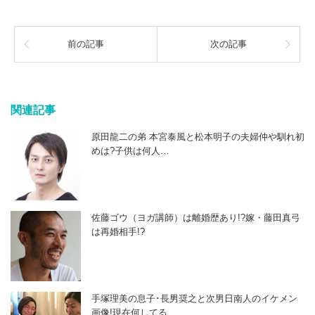
前の記事
次の記事
関連記事
原田龍二の弟 本宮泰風と松本明子の夫婦仲や馴れ初
めは?子供は何人…
佐藤ゴウ（ヨガ講師）は離婚歴あり!?嫁・藤田真弓
は再婚相手!?
手塚理美の息子･長男奨之と次男日南人のイケメン
画像!現在何してる…