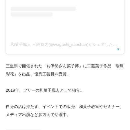
和菓子職人 三納寛之(@wagashi_sanchan)がシェアした投稿
三重県で開催された「お伊勢さん菓子博」に工芸菓子作品「瑞翔
彩花」を出品、優秀工芸賞を受賞。
2019年、フリーの和菓子職人として独立。
自身の店は持たず、イベントでの販売、和菓子教室やセミナー、
メディア出演など多方面で活躍中。