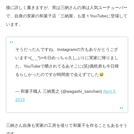
後に詳しく書きますが、実は三納さんの弟は人気ユーチューバー
で、自身の実家の和菓子店「三納屋」も度々YouTubeに登場して
います。
そうだったんですね。Instagramの方もありがとうござ
います<(_ _*)>今日めっちゃ久しぶりに実家に帰りまし
た。YouTubeで晒されてるあそこに(笑)偶然弟も今日帰
るらしかったのですが時間差で会えずでした
— 和菓子職人 三納寛之 (@wagashi_sanchan)
April 3,
2019
三納さん自身も実家の工房を借りて和菓子を作ることもあるそう
です。