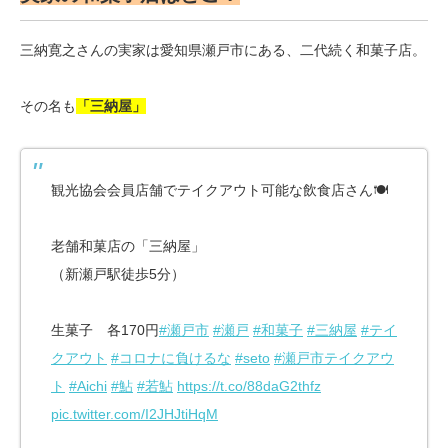
三納寛之さんの実家は愛知県瀬戸市にある、二代続く和菓子店。
その名も
「三納屋」
観光協会会員店舗でテイクアウト可能な飲食店さん🍽
老舗和菓店の「三納屋」
（新瀬戸駅徒歩5分）
生菓子 各170円
#瀬戸市
#瀬戸
#和菓子
#三納屋
#テイ
クアウト
#コロナに負けるな
#seto
#瀬戸市テイクアウ
ト
#Aichi
#鮎
#若鮎
https://t.co/88daG2thfz
pic.twitter.com/I2JHJtiHqM