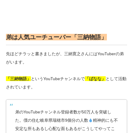
弟は人気ユーチューバー「三納物語」
先ほどチラッと書きましたが、三納寛之さんにはYouTuberの弟
がいます。
「三納物語」
というYouTubeチャンネルで
「ばなな」
として活動
されています。
弟のYouTubeチャンネル登録者数が50万人を突破し
た。僕の住む岐阜県瑞穂市9個分の人数
精神的にも不
安定な所もあるし心配な面もあるがこうしてやってこ