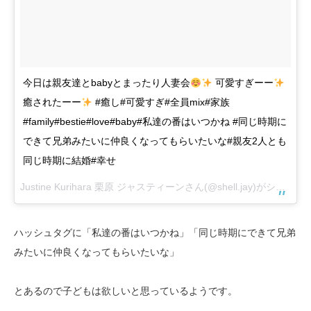
今日は親友達とbabyとまったり人妻会
可愛すぎーー
癒されたーー
#癒し#可愛すぎ#全員mix#家族
#family#bestie#love#baby#私達の番はいつかね #同じ時期に
できて兄弟みたいに仲良くなってもらいたいな#親友2人とも
同じ時期に結婚#幸せ
Justine Kurihara 栗原 ジャスティーンさん(@shell.jay)がシェアした投稿 –
ハッシュタグに「私達の番はいつかね」「同じ時期にできて兄弟
みたいに仲良くなってもらいたいな」
とあるので子どもは欲しいと思っているようです。