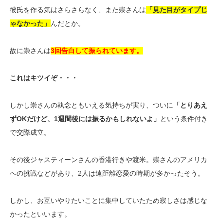
彼氏を作る気はさらさらなく、また崇さんは
「見た目がタイプじ
ゃなかった」
んだとか。
故に崇さんは
3回告白して振られています。
これはキツイぞ・・・
しかし崇さんの執念ともいえる気持ちが実り、ついに
「とりあえ
ずOKだけど、1週間後には振るかもしれないよ」
という条件付き
で交際成立。
その後ジャスティーンさんの香港行きや渡米。崇さんのアメリカ
への挑戦などがあり、2人は遠距離恋愛の時期が多かったそう。
しかし、お互いやりたいことに集中していたため寂しさは感じな
かったといいます。