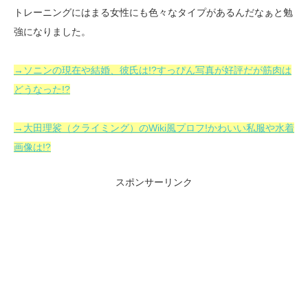
トレーニングにはまる女性にも色々なタイプがあるんだなぁと勉
強になりました。
→ソニンの現在や結婚、彼氏は!?すっぴん写真が好評だが筋肉は
どうなった!?
→大田理裟（クライミング）のWiki風プロフ!かわいい私服や水着
画像は!?
スポンサーリンク