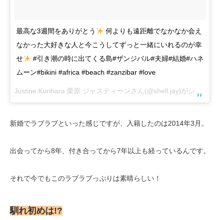
最高な3週間をありがとう
何よりも遠距離でなかなか会え
なかった大好きな人と今こうしてずっと一緒にいれるのが幸
せ
#引き潮の時に出てくる島#ザンジバル#夫婦#結婚#ハネ
ムーン#bikini #africa #beach #zanzibar #love
Justine Kurihara 栗原 ジャスティーンさん(@shell.jay)がシェアした投稿 –
新婚でラブラブといった感じですが、入籍したのは2014年3月。
出会ってから8年、付き合ってから7年以上も経っているんです。
それで今でもこのラブラブっぷりは素晴らしい！
馴れ初めは!?